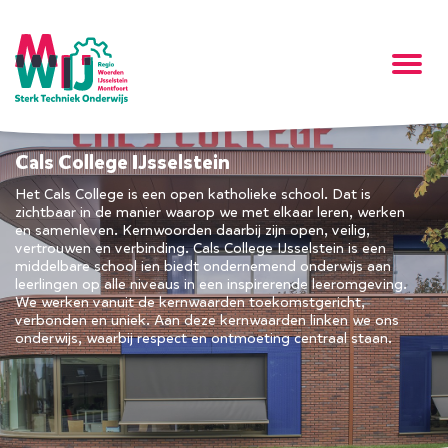
Cals College IJsselstein
Het Cals College is een open katholieke school. Dat is
zichtbaar in de manier waarop we met elkaar leren, werken
en samenleven. Kernwoorden daarbij zijn open, veilig,
vertrouwen en verbinding. Cals College IJsselstein is een
middelbare school ien biedt ondernemend onderwijs aan
leerlingen op alle niveaus in een inspirerende leeromgeving.
We werken vanuit de kernwaarden toekomstgericht,
verbonden en uniek. Aan deze kernwaarden linken we ons
onderwijs, waarbij respect en ontmoeting centraal staan.