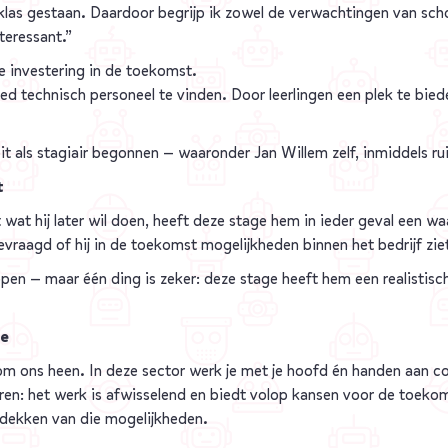
klas gestaan. Daardoor begrijp ik zowel de verwachtingen van school
teressant.”
ke investering in de toekomst.
d technisch personeel te vinden. Door leerlingen een plek te bie
it als stagiair begonnen — waaronder Jan Willem zelf, inmiddels ru
t
wat hij later wil doen, heeft deze stage hem in ieder geval een wa
evraagd of hij in de toekomst mogelijkheden binnen het bedrijf zie
pen — maar één ding is zeker: deze stage heeft hem een realistis
ie
 om ons heen. In deze sector werk je met je hoofd én handen aan 
n: het werk is afwisselend en biedt volop kansen voor de toekoms
tdekken van die mogelijkheden.