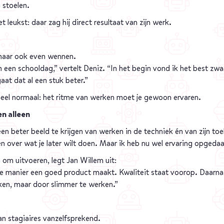
 stoelen.
leukst: daar zag hij direct resultaat van zijn werk.
 maar ook even wennen.
 een schooldag,” vertelt Deniz. “In het begin vond ik het best zwa
at dat al een stuk beter.”
 heel normaal: het ritme van werken moet je gewoon ervaren.
n alleen
n beter beeld te krijgen van werken in de techniek én van zijn to
over wat je later wilt doen. Maar ik heb nu wel ervaring opgedaan i
en om uitvoeren, legt Jan Willem uit:
e manier een goed product maakt. Kwaliteit staat voorop. Daarn
rken, maar door slimmer te werken.”
an stagiaires vanzelfsprekend.